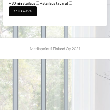
+30min stailaus
+stailaus tavarat
SEURAAVA
Mediapointti Finland Oy 2021