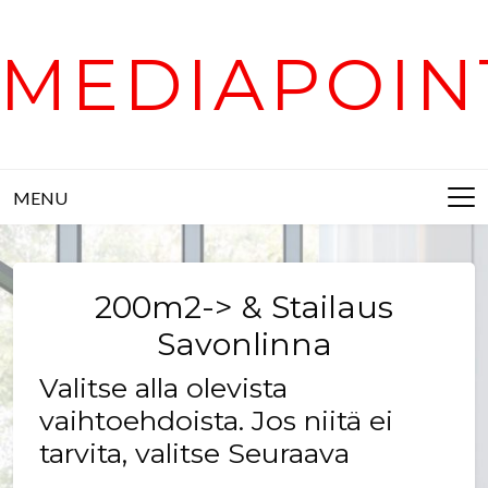
Skip
to
MEDIAPOIN
content
MENU
200m2-> & Stailaus
Savonlinna
Valitse alla olevista
vaihtoehdoista. Jos niitä ei
tarvita, valitse Seuraava