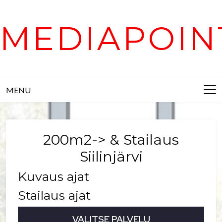
Skip
to
MEDIAPOIN
content
MENU
200m2-> & Stailaus
Siilinjärvi
Kuvaus ajat
Stailaus ajat