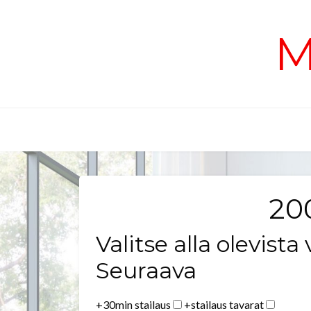
Skip
to
M
content
200
Valitse alla olevista 
Seuraava
+30min stailaus
+stailaus tavarat