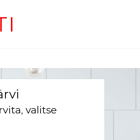
TI
ärvi
vita, valitse