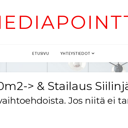
EDIAPOINT
ETUSIVU
YHTEYSTIEDOT
m2-> & Stailaus Siilinj
vaihtoehdoista. Jos niitä ei tar