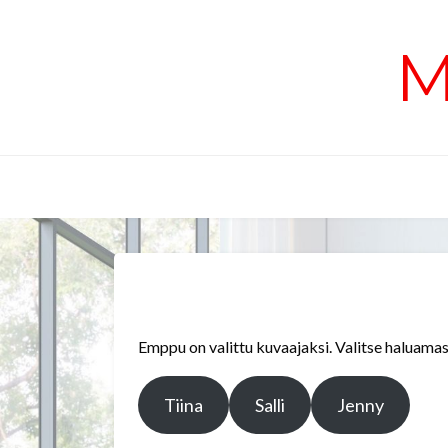
Skip
to
M
content
Emppu on valittu kuvaajaksi. Valitse haluamasi
Tiina
Salli
Jenny