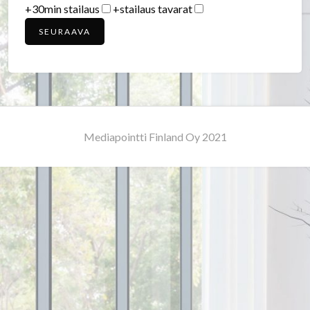
+30min stailaus
+stailaus tavarat
SEURAAVA
Mediapointti Finland Oy 2021