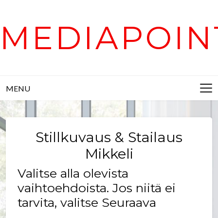
Skip
to
MEDIAPOIN
content
MENU
Stillkuvaus & Stailaus
Mikkeli
Valitse alla olevista
vaihtoehdoista. Jos niitä ei
tarvita, valitse Seuraava