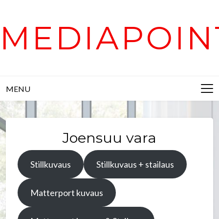
Skip
to
MEDIAPOIN
content
MENU
Joensuu vara
Stillkuvaus
Stillkuvaus + stailaus
Matterport kuvaus